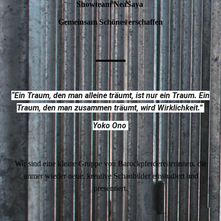
Showteam NeaSaya
Gemeinsam Schönes erschaffen
—
“Ein Traum, den man alleine träumt, ist nur ein Traum. Ein
Traum, den man zusammen träumt, wird Wirklichkeit.”
Yoko Ono
Wir sind eine kleine Gruppe von Barockpferdereiterinnen, die
immer wieder neue, kreative Schaubilder einstudiert und
presentiert.